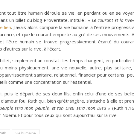
ont tout être humain déroule sa vie, en perdant ou en se voya
ns un billet du blog Proveritate, intitulé : «
Le courant et la rive
«
e lien
. J’avais alors comparé la vie humaine à l’entrée progressi
pparence, et que le courant emporte au gré de ses mouvements. 
t, et l’être humain se trouve progressivement écarté du coura
’autres sur la rive, à l’écart.
 billet, simplement un constat : les temps changent, en particulier 
au moins physiquement, une vie nouvelle, autre, plus solitaire,
appauvrissement sanitaire, relationnel, financier pour certains, pe
eilli comme une concentration sur l’essentiel.
 puis le départ de ses deux fils, enfin celui d’une de ses bell
ale d’amour fou, Ruth qui, bien qu’étrangère, s’attache à elle et pre
peuple sera mon peuple, et ton Dieu sera mon Dieu
» (Ruth 1,16
 Noémi. Et pour tous ceux qui sont aujourd’hui sur la rive.
Ruth
vie humaine