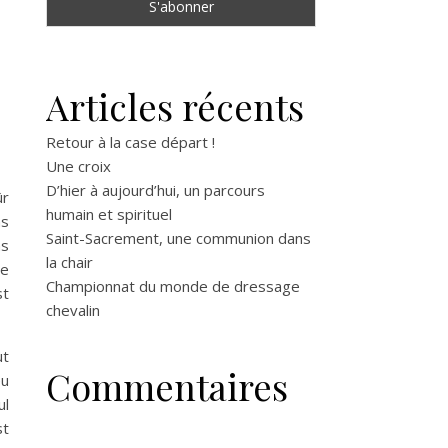
Articles récents
Retour à la case départ !
Une croix
D’hier à aujourd’hui, un parcours
ûr
humain et spirituel
ns
Saint-Sacrement, une communion dans
ns
la chair
ue
Championnat du monde de dressage
st
chevalin
ut
Commentaires
eu
ul
st