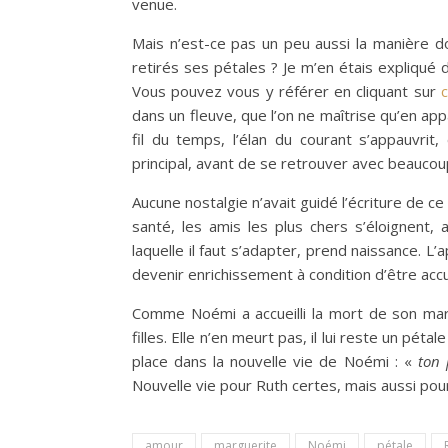
venue.
Mais n’est-ce pas un peu aussi la manière d
retirés ses pétales ? Je m’en étais expliqué da
Vous pouvez vous y référer en cliquant sur
c
dans un fleuve, que l’on ne maîtrise qu’en a
fil du temps, l’élan du courant s’appauvri
principal, avant de se retrouver avec beaucoup d
Aucune nostalgie n’avait guidé l’écriture de ce
santé, les amis les plus chers s’éloignent, 
laquelle il faut s’adapter, prend naissance. L’
devenir enrichissement à condition d’être accu
Comme Noémi a accueilli la mort de son mari,
filles. Elle n’en meurt pas, il lui reste un pét
place dans la nouvelle vie de Noémi : «
ton 
Nouvelle vie pour Ruth certes, mais aussi pour
amour
marguerite
Noémi
pétale