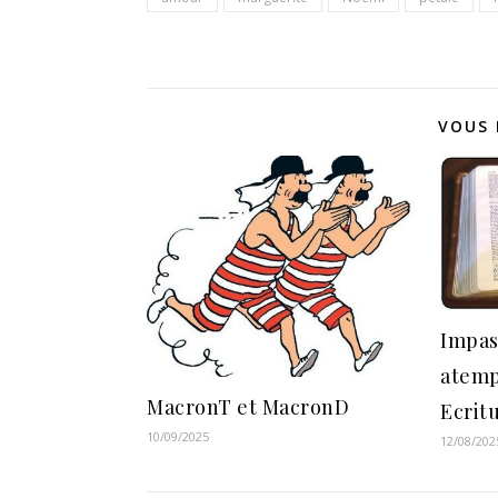
VOUS 
Impas
atemp
MacronT et MacronD
Ecrit
10/09/2025
12/08/202