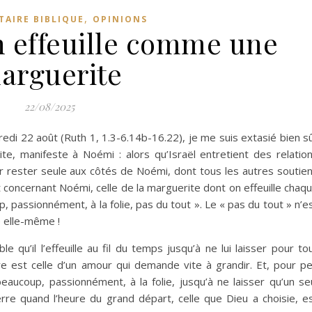
,
AIRE BIBLIQUE
OPINIONS
on effeuille comme une
arguerite
22/08/2025
edi 22 août (Ruth 1, 1.3-6.14b-16.22), je me suis extasié bien s
te, manifeste à Noémi : alors qu’Israël entretient des relatio
par rester seule aux côtés de Noémi, dont tous les autres soutie
t concernant Noémi, celle de la marguerite dont on effeuille chaq
p, passionnément, à la folie, pas du tout ». Le « pas du tout » n’e
e elle-même !
qu’il l’effeuille au fil du temps jusqu’à ne lui laisser pour to
e est celle d’un amour qui demande vite à grandir. Et, pour p
ucoup, passionnément, à la folie, jusqu’à ne laisser qu’un se
 terre quand l’heure du grand départ, celle que Dieu a choisie, e