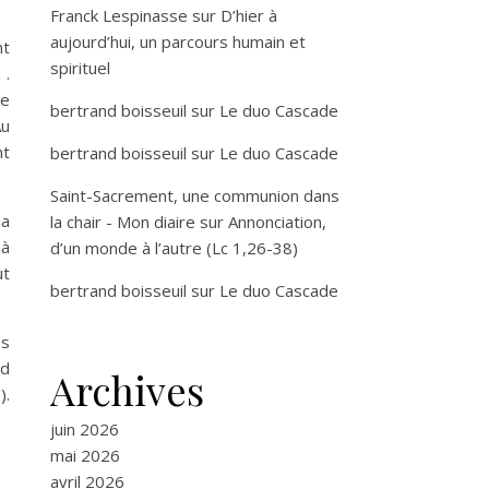
Franck Lespinasse
sur
D’hier à
aujourd’hui, un parcours humain et
nt
spirituel
 .
ve
bertrand boisseuil
sur
Le duo Cascade
Au
nt
bertrand boisseuil
sur
Le duo Cascade
Saint-Sacrement, une communion dans
la
la chair - Mon diaire
sur
Annonciation,
 à
d’un monde à l’autre (Lc 1,26-38)
ut
bertrand boisseuil
sur
Le duo Cascade
es
nd
Archives
).
juin 2026
mai 2026
avril 2026